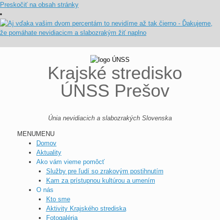
Preskočiť na obsah stránky
Krajské stredisko
ÚNSS Prešov
Únia nevidiacich a slabozrakých Slovenska
MENU
MENU
Domov
Aktuality
Ako vám vieme pomôcť
Služby pre ľudí so zrakovým postihnutím
Kam za prístupnou kultúrou a umením
O nás
Kto sme
Aktivity Krajského strediska
Fotogaléria