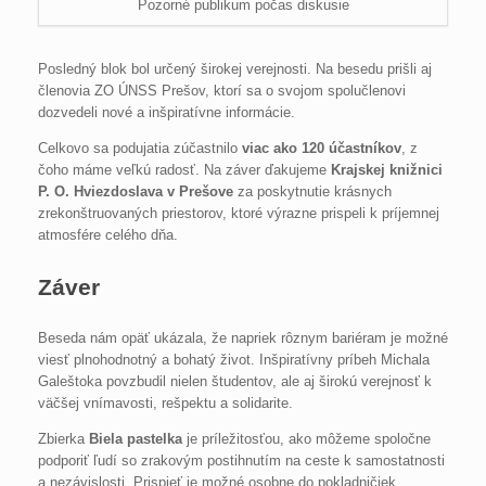
Pozorné publikum počas diskusie
Posledný blok bol určený širokej verejnosti. Na besedu prišli aj
členovia ZO ÚNSS Prešov, ktorí sa o svojom spolučlenovi
dozvedeli nové a inšpiratívne informácie.
Celkovo sa podujatia zúčastnilo
viac ako 120 účastníkov
, z
čoho máme veľkú radosť. Na záver ďakujeme
Krajskej knižnici
P. O. Hviezdoslava v Prešove
za poskytnutie krásnych
zrekonštruovaných priestorov, ktoré výrazne prispeli k príjemnej
atmosfére celého dňa.
Záver
Beseda nám opäť ukázala, že napriek rôznym bariéram je možné
viesť plnohodnotný a bohatý život. Inšpiratívny príbeh Michala
Galeštoka povzbudil nielen študentov, ale aj širokú verejnosť k
väčšej vnímavosti, rešpektu a solidarite.
Zbierka
Biela pastelka
je príležitosťou, ako môžeme spoločne
podporiť ľudí so zrakovým postihnutím na ceste k samostatnosti
a nezávislosti. Prispieť je možné osobne do pokladničiek