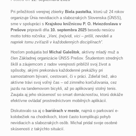
Pri príležitosti verejnej zbierky
Biela pastelka
, ktorú už 24 rokov
organizuje Únia nevidiacich a slabozrakých Slovenska (ÚNSS),
sme v spolupráci s
Krajskou knižnicou P. O. Hviezdoslava v
Prešove
pripravili dňa
10. septembra 2025
besedu nesúcu
motto tohto ročníka:
„Veni, (ne)vidi, vici – prišli, nevideli a
napriek tomu zvíťazili v každodenných disciplínach“.
Hosťom podujatia bol
Michal Galeštok
, aktívny mladý muž a
člen Základnej organizácie ÚNSS Prešov. Študentom stredných
škôl a záujemcom z radov verejnosti priblížil svoj život a
spôsoby, akými prekonáva každodenné prekážky pri
samostatnom bývaní, cestovaní, či v práci. Zdieľal tiež, ako
aktívne trávi svoj voľný čas – od zimného korčuľovania, cez
jazdu na tandemovom bicykli, až po aplikovaný stolný tenis.
Zaujala aj jeho skúsenosť so smart domácnosťou, ktorú dokáže
efektívne ovládať prostredníctvom mobilných aplikácií.
Diskutovalo sa aj o
bariérach v meste
, najmä o parkovaní e-
kolobežiek na chodníkoch, ktoré často komplikujú pohyb
nevidiacich a slabozrakých osôb. Michal pridal svoje osobné
skúsenosti z takýchto situácií.