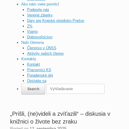
Ako nám viete pomôcť
Podporte nás
Verejné zbierky
Dary pre Krajské stredisko Prešov
2%
Viamo
Dobrovoľníctvo
Naši členovia
Členstvo v ÚNSS
Aktivity našich členov
Kontakty
Kontakt
Pracovníci KS
Poradenské dni
Opýtajte sa
„Prišli, (ne)videli a zvíťazili“ – diskusia v
knižnici o živote bez zraku
Posted on
12. septembra 2025