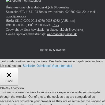
Únia nevidiacich a slabozrakých Slovenska
Sekulská 672/1, 841 04 Bratislava; telefón: 02/ 692 034 20; e-mail:
unss@unss.sk
IBAN:
SK12 0200 0011 6970 0033 6032 (VÚB, a.s)
IČO:
00683876,
DIČ:
2020804731
RSS
Copyright by
Únia nevidiacich a slabozrakých Slovenska
E-mail správca webstránky:
webmaster@unss.sk
Theme by
SiteOrigin
Tento web používa súbory cookies. Prehliadaním webu vyjadrujete súhlas s
ich používaním.
Súhlasím
Odmietnuť
Viac informácií
Close
Privacy Overview
This website uses cookies to improve your experience while you navigate
through the website. Out of these, the cookies that are categorized as
necessary are stored on your browser as they are essential for the working of