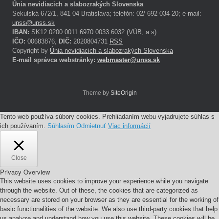
Únia nevidiacich a slabozrakých Slovenska
Sekulská 672/1, 841 04 Bratislava; telefón: 02/ 692 034 20; e-mail:
unss@unss.sk
IBAN:
SK12 0200 0011 6970 0033 6032 (VÚB, a.s)
IČO:
00683876,
DIČ:
2020804731
RSS
Copyright by
Únia nevidiacich a slabozrakých Slovenska
E-mail správca webstránky:
webmaster@unss.sk
Theme by
SiteOrigin
Tento web používa súbory cookies. Prehliadaním webu vyjadrujete súhlas s
ich používaním.
Súhlasím
Odmietnuť
Viac informácií
Close
Privacy Overview
This website uses cookies to improve your experience while you navigate
through the website. Out of these, the cookies that are categorized as
necessary are stored on your browser as they are essential for the working of
basic functionalities of the website. We also use third-party cookies that help
us analyze and understand how you use this website. These cookies will be