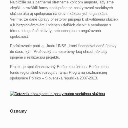
Najbližšie sa s partnermi stretneme koncom augusta, aby sme
zlepšili a rozšírili formy spolupráce pri poskytovaní sociálnych
služieb ako aj spoluprácu na úrovni základných organizácii.
Veríme, že dané úpravy priestorov prispejú k skvalitneniu služieb
a k bezproblémovému priebehu ďalších aktivít a seminárov s
témou integračné aktivity, sebaobhajoba a angažovaná
spoločnosť.
Poďakovanie patrí aj Úradu UNSS, ktorý financoval dané úpravy
do času, kým Prešovský samosprávny kraj uhradí náklady
spojené s realizáciou projektu.
Projekt je spolufinancovaný Európskou úniou z Európskeho
fondu regionálneho rozvoja v rámci Programu cezhraničnej
spolupráce Poľsko – Slovenská republika 2007-2013.
Oznamy