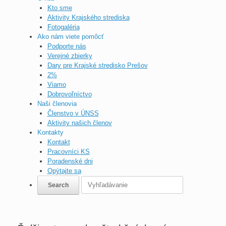
Kto sme
Aktivity Krajského strediska
Fotogaléria
Ako nám viete pomôcť
Podporte nás
Verejné zbierky
Dary pre Krajské stredisko Prešov
2%
Viamo
Dobrovoľníctvo
Naši členovia
Členstvo v ÚNSS
Aktivity našich členov
Kontakty
Kontakt
Pracovníci KS
Poradenské dni
Opýtajte sa