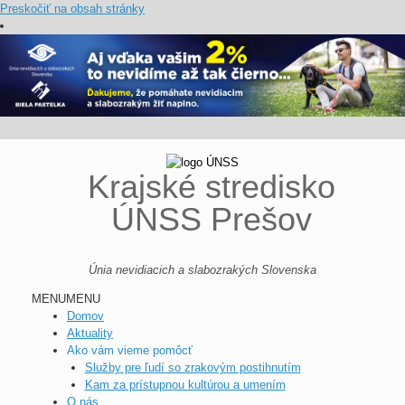
Preskočiť na obsah stránky
Krajské stredisko
ÚNSS Prešov
Únia nevidiacich a slabozrakých Slovenska
MENU
MENU
Domov
Aktuality
Ako vám vieme pomôcť
Služby pre ľudí so zrakovým postihnutím
Kam za prístupnou kultúrou a umením
O nás