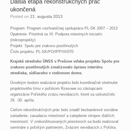
Ďalšia etapa rekonštrukčných prác
ukončená
Posted on
21. augusta 2013
Program: Program cezhraničnej spolupráce PL-SK 2007 – 2013
Opatrenie: Prioritná os III: Podpora miestnych iniciatív
(mikroprojekty)
Projekt: Spolu pre zrakovo postihnutých
Číslo projektu: PL-SK/PO/IPP/III/070
Krajské stredisko ÚNSS v Prešove vďaka projektu Spolu pre
zrakovo postihnutých zrealizovalo úpravu interiéru
strediska, sídliaceho v rodinnom dome.
Úvodným bodom realizácie projektu bolo koordinačné stretnutie
projektového tímu v poľskom Rzesowe so zástupcami
organizácie Poľského zväzu nevidiacich, ktoré sa uskutočnilo
29. -30. apríla.
Cieľom rekonštrukčných prác bolo zriadiť bezbariérové sociálne
zariadenie, zasadaciu miestnosť a zateplenie stropov ďalších
miestností. V zrekonštruovaných priestoroch sa budú realizovať
semináre s poľským partnerom, Zväzom nevidiacich z Poľska.